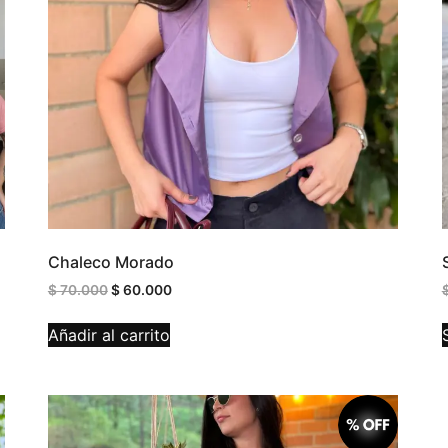
Chaleco Morado
$
70.000
$
60.000
Añadir al carrito