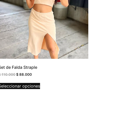
Set de Falda Straple
$
110.000
$
88.000
Seleccionar opciones