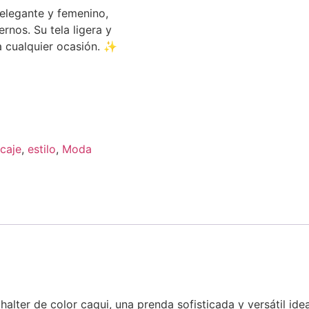
 elegante y femenino,
rnos. Su tela ligera y
a cualquier ocasión. ✨
caje
,
estilo
,
Moda
 halter de color caqui, una prenda sofisticada y versátil i