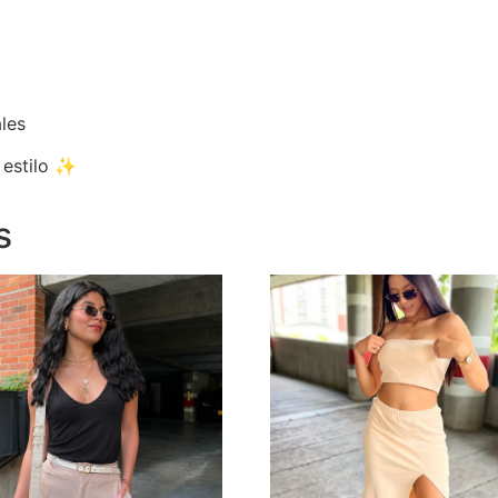
les
 estilo ✨
s