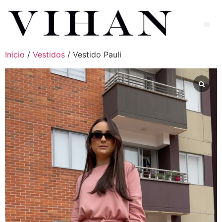
Inicio
/
Vestidos
/ Vestido Pauli